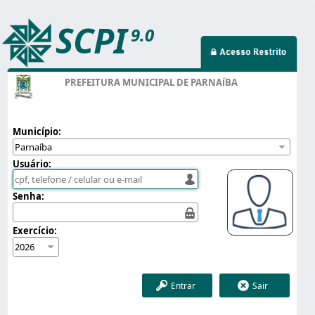
SCPI
9.0
PREFEITURA MUNICIPAL DE PARNAíBA
Município:
Usuário:
Senha:
Exercício:
Entrar
Sair